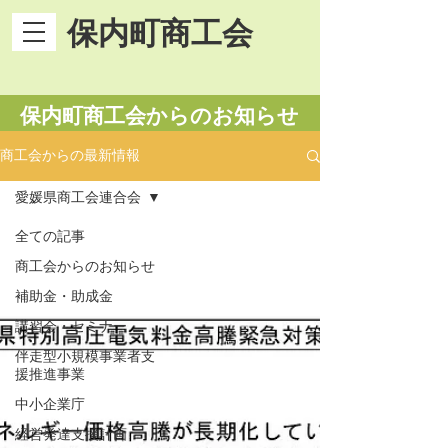
保内町商工会
​保内町商工会からのお知らせ
商工会からの最新情報
愛媛県商工会連合会
全ての記事
商工会からのお知らせ
補助金・助成金
講習会・セミナー
伴走型小規模事業者支
援推進事業
中小企業庁
経営発達支援計画