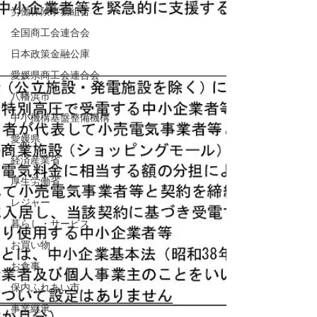
労働保険事務組合
全国商工会連合会
日本政策金融公庫
愛媛県商工会連合会
八幡浜市
中小機構基盤整備機構
愛媛県
経済産業省
厚生労働省
レジャー
暮らし・サービス
お買い物
お食事
保内ふれあい市
事業継承