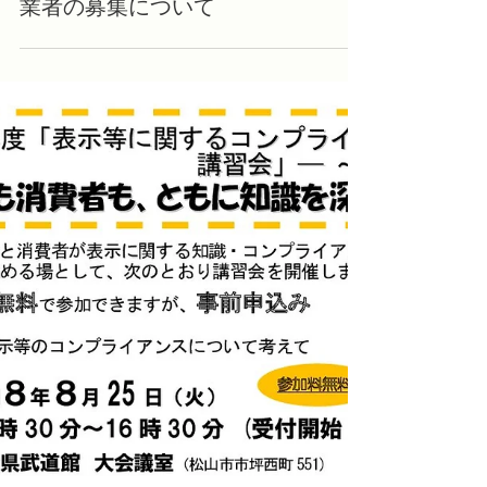
4 日前
読了時間: 1分
商工会からのお知らせ
「スーパーマーケット・トレードシ
ョー2027」及び「FOODEX
JAPAN2027」愛媛県ブース出展事
業者の募集について