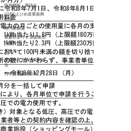
販路開拓・商談会
(公財)えひめ産業振興
財団
専門家派遣
愛媛県よろず支援拠点
えひめ
労働局
愛媛県火災共済共同組
合
日本政策金融公庫