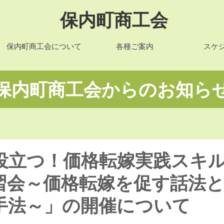
保内町商工会
保内町商工会について
各種ご案内
スケ
​保内町商工会からのお知ら
役立つ！価格転嫁実践スキ
習会～価格転嫁を促す話法
手法～」の開催について