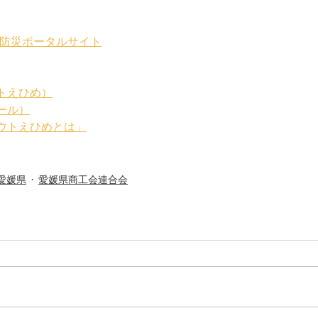
-防災ポータルサイト
トえひめ）
ール）
ウトえひめとは」
愛媛県
愛媛県商工会連合会