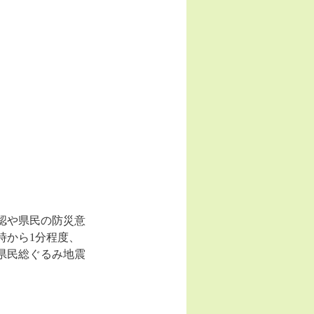
認や県民の防災意
1時から1分程度、
県民総ぐるみ地震