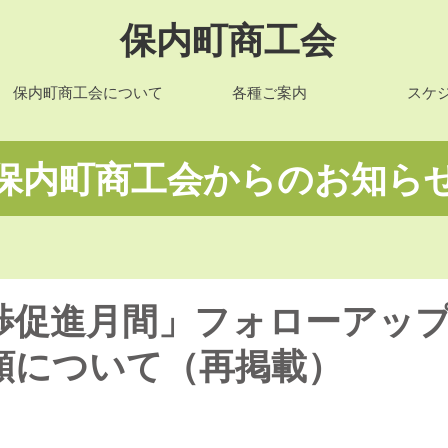
保内町商工会
保内町商工会について
各種ご案内
スケ
​保内町商工会からのお知ら
渉促進月間」フォローアッ
頼について（再掲載）