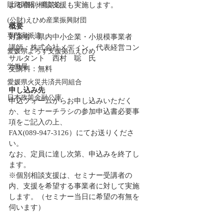
販路開拓・商談会
よる個別相談支援も実施します。
(公財)えひめ産業振興財団
概要
専門家派遣
対象者：県内中小企業・小規模事業者
講師：株式会社
メディン　代表経営コン
愛媛県よろず支援拠点えひめ
サルタント　西村　聡　氏
労働局
受講料：無料
愛媛県火災共済共同組合
申し込み先
日本政策金融公庫
申込フォームからお申し込みいただく
か、セミナーチラシの参加申込書必要事
項をご記入の上、
FAX(
089-947-3126）にてお送りくださ
い。
なお、定員に達し次第、申込みを終了し
ます。
※個別相談支援は、セミナー受講者の
内、支援を希望する事業者に対して実施
します。（セミナー当日に希望の有無を
伺います）