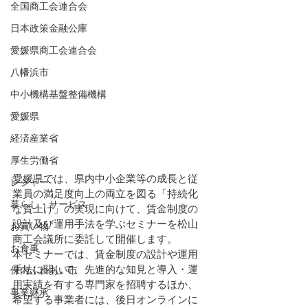
全国商工会連合会
日本政策金融公庫
愛媛県商工会連合会
八幡浜市
中小機構基盤整備機構
愛媛県
経済産業省
厚生労働省
愛媛県では、県内中小企業等の成長と従
レジャー
業員の満足度向上の両立を図る「持続化
暮らし・サービス
な賃上げ」の実現に向けて、賃金制度の
設計及び運用手法を学ぶセミナーを松山
お買い物
商工会議所に委託して開催します。
お食事
本セミナーでは、賃金制度の設計や運用
手法に関して、先進的な知見と導入・運
保内ふれあい市
用実績を有する専門家を
招聘するほか、
事業継承
希望する事業者には、後日オンラインに