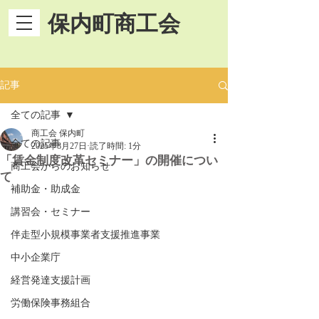
保内町商工会
記事
全ての記事
商工会 保内町
全ての記事
2025年8月27日
読了時間: 1分
「賃金制度改革セミナー」の開催につい
商工会からのお知らせ
て
補助金・助成金
講習会・セミナー
伴走型小規模事業者支援推進事業
中小企業庁
経営発達支援計画
労働保険事務組合