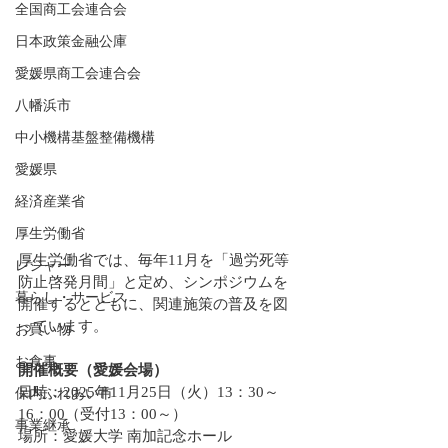
全国商工会連合会
日本政策金融公庫
愛媛県商工会連合会
八幡浜市
中小機構基盤整備機構
愛媛県
経済産業省
厚生労働省
厚生労働省では、毎年11月を「過労死等
レジャー
防止啓発月間」と定め、シンポジウムを
暮らし・サービス
開催するとともに、関連施策の普及を図
っています。
お買い物
お食事
開催概要（愛媛会場）
日時：2025年11月25日（火）13：30～
保内ふれあい市
16：00（受付13：00～）
事業継承
場所：愛媛大学 南加記念ホール