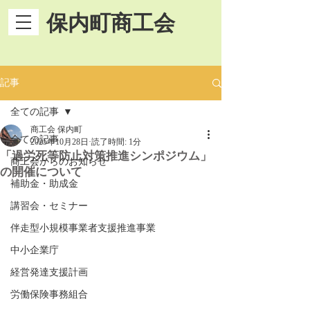
保内町商工会
記事
全ての記事
商工会 保内町
全ての記事
2025年10月28日
読了時間: 1分
「過労死等防止対策推進シンポジウム」
商工会からのお知らせ
の開催について
補助金・助成金
講習会・セミナー
伴走型小規模事業者支援推進事業
中小企業庁
経営発達支援計画
労働保険事務組合