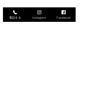
電話する
Instagram
Facebook
コメント
コメントを追加…
令和8年度就労支援機器説
「生成AIで始め
明会の開催について
化・業務効率化
ナー」の開催に