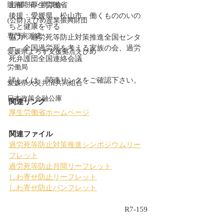
販路開拓・商談会
主催：厚生労働省
後援：愛媛県、松山市、働くもののいの
(公財)えひめ産業振興財団
ちと健康を守る
専門家派遣
協力：過労死等防止対策推進全国センタ
ー、全国過労死を考える家族の会、過労
愛媛県よろず支援拠点えひめ
死弁護団全国連絡会議
労働局
詳しくは、関連リンクをご確認下さい。
愛媛県火災共済共同組合
日本政策金融公庫
関連リンク
厚生労働省ホームページ
関連ファイル
過労死等防止対策推進シンポジウムリー
フレット
過労死等防止月間リーフレット
しわ寄せ防止リーフレット
しわ寄せ防止パンフレット
R7-159