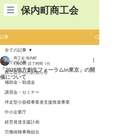
保内町商工会
記事
全ての記事
商工会 保内町
全ての記事
1月15日
読了時間: 1分
「2026地方創生フォーラムin東京」の開
商工会からのお知らせ
催について
補助金・助成金
講習会・セミナー
伴走型小規模事業者支援推進事業
中小企業庁
経営発達支援計画
労働保険事務組合