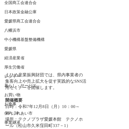
全国商工会連合会
日本政策金融公庫
愛媛県商工会連合会
八幡浜市
中小機構基盤整備機構
愛媛県
経済産業省
厚生労働省
えひめ産業振興財団では、県内事業者の
レジャー
集客向上や売上拡大を促す実践的なSNS活
暮らし・サービス
用セミナーを開催します。
お買い物
開催概要
お食事
日時：令和7年12月8日（月）10：00～
16：30
保内ふれあい市
場所：テクノプラザ愛媛本館　テクノホ
事業継承
ール（松山市久米窪田町337－1）