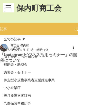
保内町商工会
記事
全ての記事
商工会 保内町
全ての記事
2025年12月1日
読了時間: 1分
「Instagramビジネス活用セミナー」の開
商工会からのお知らせ
催について
補助金・助成金
講習会・セミナー
伴走型小規模事業者支援推進事業
中小企業庁
経営発達支援計画
労働保険事務組合