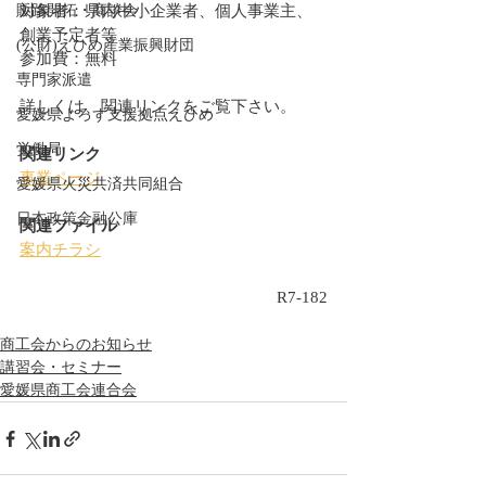
販路開拓・商談会
対象者：県内中小企業者、個人事業主、
創業予定者等
(公財)えひめ産業振興財団
参加費：無料
専門家派遣
詳しくは、関連リンクをご覧下さい。
愛媛県よろず支援拠点えひめ
労働局
関連リンク
事業ページ
愛媛県火災共済共同組合
日本政策金融公庫
関連ファイル
案内チラシ
R7-182
商工会からのお知らせ
講習会・セミナー
愛媛県商工会連合会