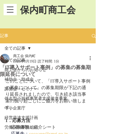
保内町商工会
記事
全ての記事
商工会 保内町
全ての記事
2025年8月19日
読了時間: 1分
「IT導入サポート事例」の募集の募集期
商工会からのお知らせ
限延長について
補助金・助成金
このことについて、「IT導入サポート事例
の募集について」の募集期限が下記の通
講習会・セミナー
り延長されましたので、引き続き該当事
伴走型小規模事業者支援推進事業
案の掘り起こしにご協力をお願い致しま
す。
中小企業庁
経営発達支援計画
1．応募方法
　 応募書類：紹介シート
労働保険事務組合
応募先：
cocoapp@smrj.go.jp