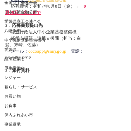
全国商工会連合会
 　応募締切：令和7年8月8日（金）→　
8
日本政策金融公庫
月29日（金）まで
愛媛県商工会連合会
2．応募書類提出先
八幡浜市
　 独立行政法人中小企業基盤整備機
 　経営支援部　連携支援課（担当：白
中小機構基盤整備機構
髪、末崎、佐藤）
愛媛県
メール：
cocoapp@smrj.go.jp
　電話：
03-6459-0918
経済産業省
厚生労働省
3．添付資料
レジャー
暮らし・サービス
お買い物
お食事
保内ふれあい市
事業継承