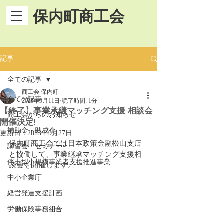
保内町商工会
記事
全ての記事
商工会 保内町
全ての記事
2023年9月11日
読了時間: 1分
【終了】事業承継マッチング支援 相談会
商工会からのお知らせ
開催決定!
補助金・助成金
更新日：
2023年9月27日
保内町商工会では日本政策金融松山支店
講習会・セミナー
と協働して、事業継承マッチング支援相
伴走型小規模事業者支援推進事業
談会を開催します。
中小企業庁
経営発達支援計画
労働保険事務組合