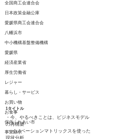
全国商工会連合会
日本政策金融公庫
愛媛県商工会連合会
八幡浜市
中小機構基盤整備機構
愛媛県
経済産業省
厚生労働省
レジャー
暮らし・サービス
お買い物
1タイトル
お食事
・今、やるべきことは、ビジネスモデル
保内ふれあい市
の再構築
 ・イノベーションマトリックスを使った
事業継承
現状分析