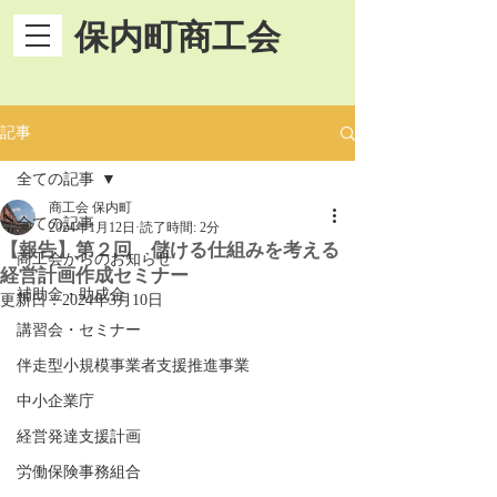
保内町商工会
記事
全ての記事
商工会 保内町
全ての記事
2024年1月12日
読了時間: 2分
【報告】第２回 儲ける仕組みを考える
商工会からのお知らせ
経営計画作成セミナー
補助金・助成金
更新日：
2024年3月10日
講習会・セミナー
伴走型小規模事業者支援推進事業
中小企業庁
経営発達支援計画
労働保険事務組合