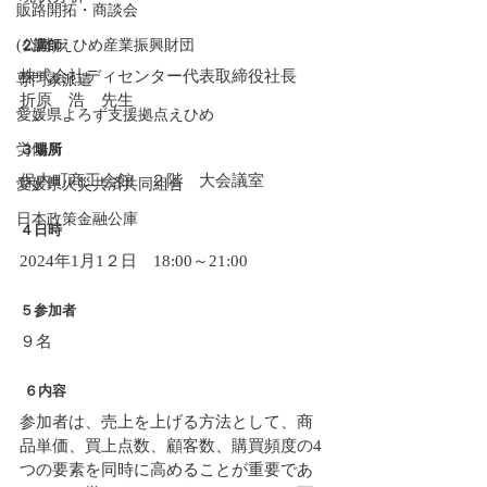
販路開拓・商談会
２講師
(公財)えひめ産業振興財団
株式会社ディセンター代表取締役社長　
専門家派遣
折原　浩　先生
愛媛県よろず支援拠点えひめ
３場所
労働局
保内町商工会館　２階　大会議室
愛媛県火災共済共同組合
日本政策金融公庫
４日時
2024年1月1２日　18:00～21:00
５参加者
９名
 ６内容
参加者は、売上を上げる方法として、商
品単価、買上点数、顧客数、購買頻度の4
つの要素を同時に高めることが重要であ