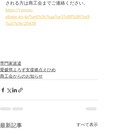
される方は商工会までご連絡ください。
https://yorozu-
ehime.go.jp/%e6%9c%aa%e5%88%86%e9
%a1%9e/20438
専門家派遣
愛媛県よろず支援拠点えひめ
商工会からのお知らせ
最新記事
すべて表示