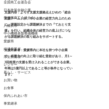
全国商工会連合会
日本政策金融公庫
支援内容：よろず支援支援拠点えひめの「総合
愛媛県商工会連合会
支援チーム」が、中小企業の経営力向上のため
に、課題設定から課題解決までの『ておとり支
八幡浜市
援』を行い、組織全体の経営力の底上げにつな
中小機構基盤整備機構
がる課題解決の取り組みをサポートする。
愛媛県
経済産業省
支援対象者：愛媛県内に本社を持つ中小企業
で、経営力の向上に取り組む意欲があり、月1～
厚生労働省
3回程度の支援を受け入れることができる企業。
レジャー
年商は1億円以上であること等が条件となってい
暮らし・サービス
ます。
お買い物
お食事
保内ふれあい市
事業継承