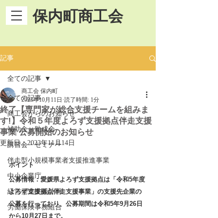
保内町商工会
記事
全ての記事
商工会 保内町
全ての記事
2023年10月11日
読了時間: 1分
終了【専門家が総合支援チームを組みま
商工会からのお知らせ
す!】令和５年度よろず支援拠点伴走支援
補助金・助成金
事業 公募開始のお知らせ
更新日：
2023年11月14日
講習会・セミナー
伴走型小規模事業者支援推進事業
ポイント
中小企業庁
公募情報：愛媛県よろず支援拠点は「令和5年度
経営発達支援計画
よろず支援拠点伴走支援事業」の支援先企業の
公募を行っており、公募期間は令和5年9月26日
労働保険事務組合
から10月27日まで。