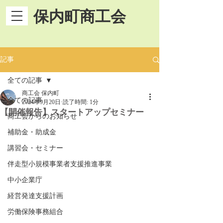
保内町商工会
記事
全ての記事
商工会 保内町
全ての記事
2024年9月20日
読了時間: 1分
【開催報告】スタートアップセミナー
商工会からのお知らせ
補助金・助成金
講習会・セミナー
伴走型小規模事業者支援推進事業
中小企業庁
経営発達支援計画
労働保険事務組合