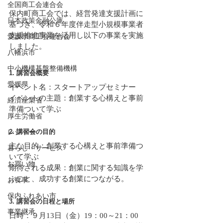
全国商工会連合会
保内町商工会では、経営発達支援計画に
日本政策金融公庫
基づき、令和６年度伴走型小規模事業者
支援推進事業を活用し以下の事業を実施
愛媛県商工会連合会
しました。
八幡浜市
中小機構基盤整備機構
1. 講習会概要
愛媛県
イベント名：スタートアップセミナー
イベントの主題：創業する心構えと事前
経済産業省
準備ついて学ぶ
厚生労働省
2. 講習会の目的
レジャー
主な目的：創業する心構えと事前準備つ
暮らし・サービス
いて学ぶ
お買い物
期待される成果：創業に関する知識を学
ぶこと、成功する創業につながる。
お食事
保内ふれあい市
3. 講習会の日程と場所
事業継承
日時：９月13日（金）19：00～21：00