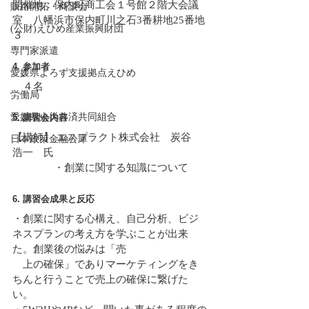
開催地：保内町商工会１号館２階大会議
販路開拓・商談会
室　八幡浜市保内町川之石3番耕地25番地
(公財)えひめ産業振興財団
３　
専門家派遣
4. 参加者
愛媛県よろず支援拠点えひめ
　４名
労働局
愛媛県火災共済共同組合
5. 講習会内容
【講師】 エスプラクト株式会社　炭谷　
日本政策金融公庫
浩一　氏
　　　　・創業に関する知識について
6. 講習会成果と反応
・創業に関する心構え、自己分析、ビジ
ネスプランの考え方を学ぶことが出来
た。創業後の悩みは「売
　上の確保」でありマーケティングをき
ちんと行うことで売上の確保に繋げた
い。