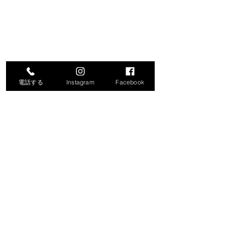
電話する
Instagram
Facebook
コメント
コメントを追加…
令和8年度就労支援機器説
「生成AIで始め
明会の開催について
化・業務効率化
ナー」の開催に