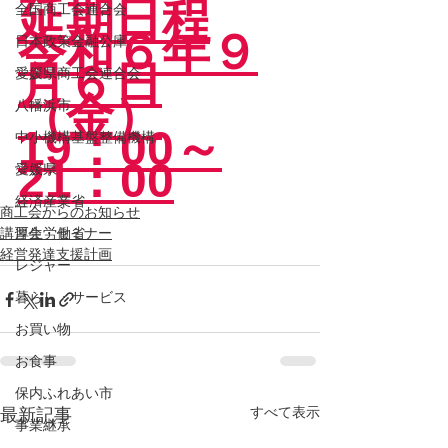
延期日程
全国商工会連合会
令和６年９
日本政策金融公庫
月６日
愛媛県商工会連合会
（金）
八幡浜市
19：00～
中小機構基盤整備機構
21：0
0
愛媛県
経済産業省
商工会からのお知らせ
講習会・セミナー
厚生労働省
経営発達支援計画
レジャー
暮らし・サービス
お買い物
お食事
保内ふれあい市
最新記事
すべて表示
事業継承