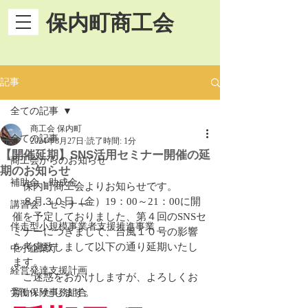
保内町商工会
記事
全ての記事
商工会 保内町
全ての記事
2024年8月27日
読了時間: 1分
【開催延期】SNS活用セミナー開催の延
商工会からのお知らせ
期のお知らせ
補助金・助成金
　保内町商工会よりお知らせです。
　８月３０日（金）19：00～21：00に開
講習会・セミナー
催を予定しておりました、第４回のSNSセ
伴走型小規模事業者支援推進事業
ミナーにつきまして、台風１０号の影響
を考慮致しまして以下の通り延期いたし
中小企業庁
ます。
経営発達支援計画
　ご迷惑をおかけしますが、よろしくお
願いいたします。
労働保険事務組合