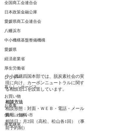
全国商工会連合会
日本政策金融公庫
愛媛県商工会連合会
八幡浜市
中小機構基盤整備機構
愛媛県
経済産業省
厚生労働省
中小機構四国本部では、脱炭素社会の実
レジャー
現に向け、カーボンニュートラルに関す
暮らし・サービス
る相談窓口を設置しています。
お買い物
相談方法
お食事
相談形態：対面・ＷＥＢ・電話・メール
費用：無料
保内ふれあい市
相談日：月2回（高松、松山各1回）（事
事業継承
前予約制）