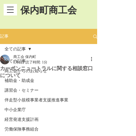
保内町商工会
記事
全ての記事
商工会 保内町
全ての記事
2月2日
読了時間: 1分
カーボンニュートラルに関する相談窓口
商工会からのお知らせ
について
補助金・助成金
講習会・セミナー
伴走型小規模事業者支援推進事業
中小企業庁
経営発達支援計画
労働保険事務組合