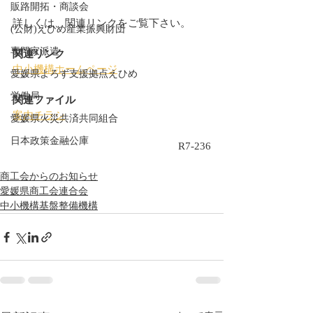
販路開拓・商談会
詳しくは、関連リンクをご覧下さい。
(公財)えひめ産業振興財団
専門家派遣
関連リンク
中小機構ホームページ
愛媛県よろず支援拠点えひめ
労働局
関連ファイル
案内チラシ
愛媛県火災共済共同組合
日本政策金融公庫
R7-236
商工会からのお知らせ
愛媛県商工会連合会
中小機構基盤整備機構