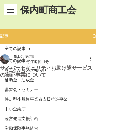
保内町商工会
記事
全ての記事
商工会 保内町
全ての記事
2月27日
読了時間: 1分
サイバーセキュリティお助け隊サービス
商工会からのお知らせ
の実証事業について
補助金・助成金
講習会・セミナー
伴走型小規模事業者支援推進事業
中小企業庁
経営発達支援計画
労働保険事務組合