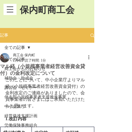
保内町商工会
記事
全ての記事
商工会 保内町
全ての記事
2月4日
読了時間: 1分
マル経（小規模事業者経営改善資金貸
商工会からのお知らせ
付）の金利改定について
補助金・助成金
このことについて、中小企業庁よりマル
経（小規模事業者経営改善資金貸付）の
講習会・セミナー
金利改定のご連絡がありましたので、会
伴走型小規模事業者支援推進事業
員事業者の皆さまにはご承知いただけた
らと思います。
中小企業庁
経営発達支援計画
1.改訂内容
労働保険事務組合