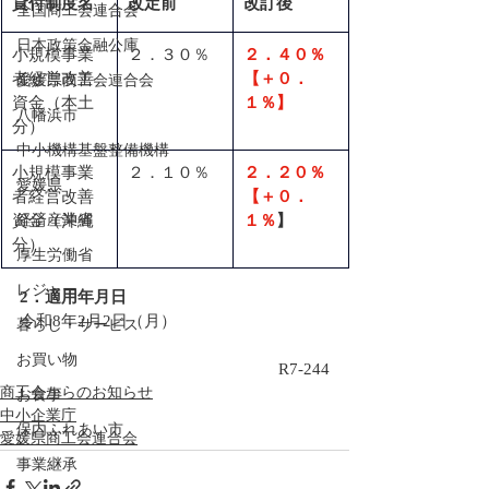
貸付制度名
改定前
改訂後
全国商工会連合会
日本政策金融公庫
小規模事業
２．３０％
２．４０％
者経営改善
【＋０．
愛媛県商工会連合会
資金（本土
１％】
八幡浜市
分）
中小機構基盤整備機構
小規模事業
２．１０％
２．２０％
愛媛県
者経営改善
【＋０．
資金（沖縄
経済産業省
１％
】
分）
厚生労働省
レジャー
2．適用年月日
令和8年2月2日（月）
暮らし・サービス
お買い物
R7-244
商工会からのお知らせ
お食事
中小企業庁
保内ふれあい市
愛媛県商工会連合会
事業継承