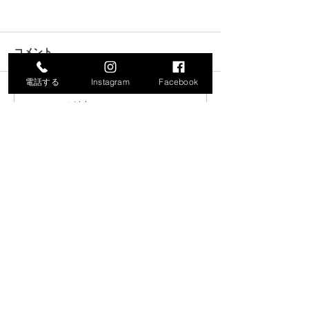
コメント
電話する
Instagram
Facebook
コメントを追加…
令和8年度就労支援機器説
「生成AIで始め
明会の開催について
化・業務効率化
ナー」の開催に
​保内町商工会
【事務所】〒796-0201愛媛県八幡浜市保内町川之石3-25-1
【商工会館】〒796-0201愛媛県八幡浜市保内町川之石3-25-3
お電話でのお問い合わせは