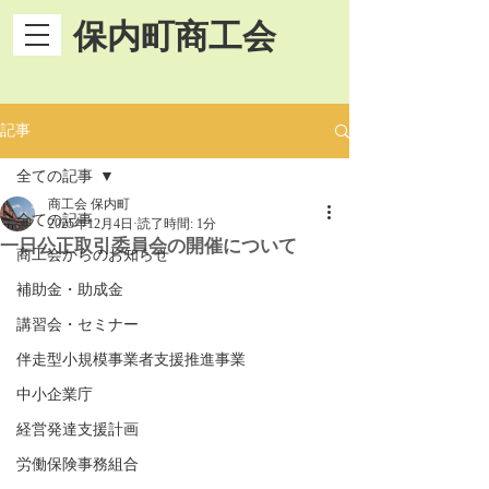
保内町商工会
記事
全ての記事
商工会 保内町
全ての記事
2025年12月4日
読了時間: 1分
一日公正取引委員会の開催について
商工会からのお知らせ
補助金・助成金
講習会・セミナー
伴走型小規模事業者支援推進事業
中小企業庁
経営発達支援計画
労働保険事務組合