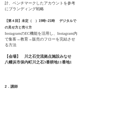
計、ベンチマークしたアカウントを参考
にブランディング戦略
【第４回】未定（　）19時~21時　 デジタルで
の見せ方と売り方
InstagramのEC機能を活用し、Instagram内
で集客→教育→販売のフローを完結させ
る方法
【会場】　川之石交流拠点施設みなせ　
八幡浜市保内町川之石3番耕地11番地1
2．講師