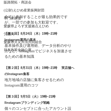
販路開拓・商談会
(公財)えひめ産業振興財団
全てに参加することが最も効果的です
専門家派遣
が、一部での参加も大歓迎です。
愛媛県よろず支援拠点えひめ
【第１回】8月24日（木）19時~21時　 
労働局
Instagram運用の基本
愛媛県火災共済共同組合
基本操作及び運用術、データ分析のやり
日本政策金融公庫
方など、Instagramでビジネスを加速させ
るための基本知識
【第２回】8月31日（木）19時~21時　 実店舗へ
のInstagram集客
地方地域の店舗に集客させるための
Instagram運用のコツ
【第３回】9月5日（火）19時~21時　 
IInstagramブランディング戦略
個々のコンセプトに合ったアカウント設