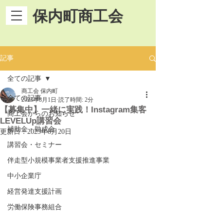
保内町商工会
記事
全ての記事
商工会 保内町
全ての記事
2023年8月1日
読了時間: 2分
【募集中】一緒に実践！Instagram集客
商工会からのお知らせ
LEVELUp講習会
補助金・助成金
更新日：
2023年8月20日
講習会・セミナー
伴走型小規模事業者支援推進事業
中小企業庁
経営発達支援計画
労働保険事務組合