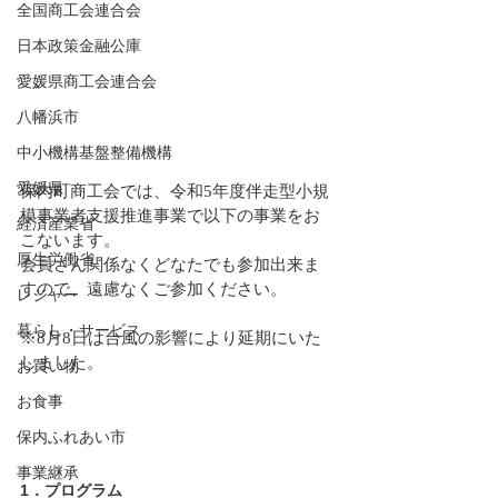
全国商工会連合会
日本政策金融公庫
愛媛県商工会連合会
八幡浜市
中小機構基盤整備機構
愛媛県
保内町商工会では、令和5年度伴走型小規
模事業者支援推進事業で以下の事業をお
経済産業省
こないます。
厚生労働省
会員さん関係なくどなたでも参加出来ま
すので、遠慮なくご参加ください。
レジャー
暮らし・サービス
※8月8日は台風の影響により延期にいた
しました。
お買い物
お食事
保内ふれあい市
事業継承
1．プログラム