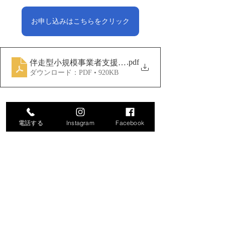
お申し込みはこちらをクリック
.pdf
伴走型小規模事業者支援推進事業_Instagram集客講習
ダウンロード：PDF • 920KB
電話する
Instagram
Facebook
タグ：
SNS
講習会・セミナー
商工会からのお知らせ
伴走型小規模事業者支援推進事業