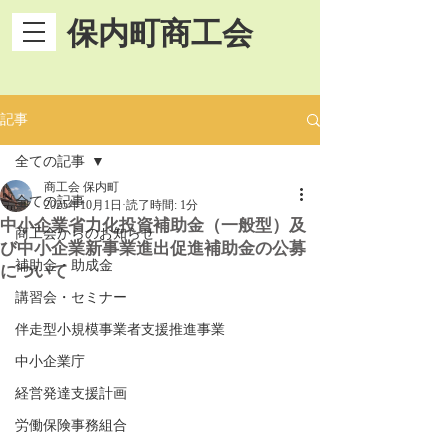
保内町商工会
記事
全ての記事
商工会 保内町
全ての記事
2025年10月1日
読了時間: 1分
中小企業省力化投資補助金（一般型）及
商工会からのお知らせ
び中小企業新事業進出促進補助金の公募
補助金・助成金
について
講習会・セミナー
伴走型小規模事業者支援推進事業
中小企業庁
経営発達支援計画
労働保険事務組合