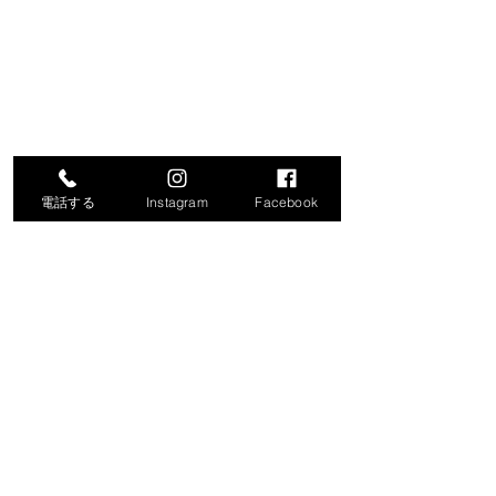
電話する
Instagram
Facebook
コメント
コメントを追加…
令和8年度就労支援機器説
「生成AIで始め