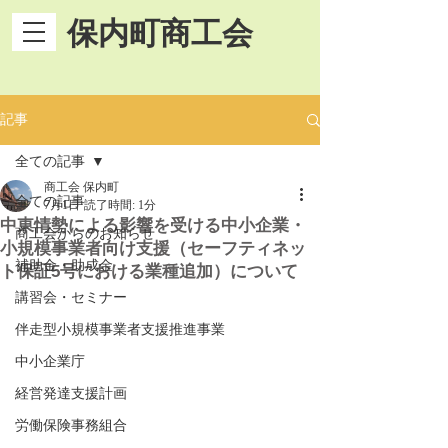
保内町商工会
記事
全ての記事
商工会 保内町
全ての記事
7月1日
読了時間: 1分
中東情勢による影響を受ける中小企業・
商工会からのお知らせ
小規模事業者向け支援（セーフティネッ
補助金・助成金
ト保証5号における業種追加）について
講習会・セミナー
伴走型小規模事業者支援推進事業
中小企業庁
経営発達支援計画
労働保険事務組合