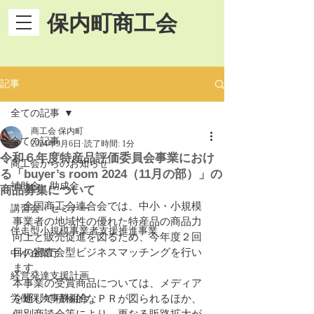
保内町商工会
記事
全ての記事
商工会 保内町
全ての記事
2024年9月6日
読了時間: 1分
令和６年度特産品評価委員会事業におけ
商工会からのお知らせ
る「buyer’s room 2024（11月の部）」の
補助金・助成金
商品募集について
　全国商工会連合会では、中小・小規模
講習会・セミナー
事業者の地域性の優れた特産品の商品力
伴走型小規模事業者支援推進事業
向上と販売促進を図るため、今年度２回
目の審査会型ビジネスマッチングを行い
中小企業庁
ます。
経営発達支援計画
本事業の受賞商品については、メディア
労働保険事務組合
を通して積極的なＰＲが図られるほか、