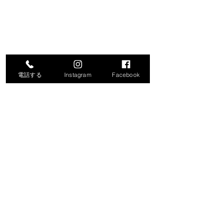
電話する
Instagram
Facebook
コメント
コメントを追加…
令和8年度就労支援機器説
「生成AIで始め
明会の開催について
化・業務効率化
ナー」の開催に