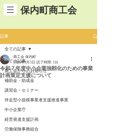
保内町商工会
記事
全ての記事
商工会 保内町
全ての記事
2025年9月5日
読了時間: 1分
令和７年度中小企業強靱化のための事業
商工会からのお知らせ
計画策定支援について
補助金・助成金
講習会・セミナー
伴走型小規模事業者支援推進事業
中小企業庁
経営発達支援計画
労働保険事務組合