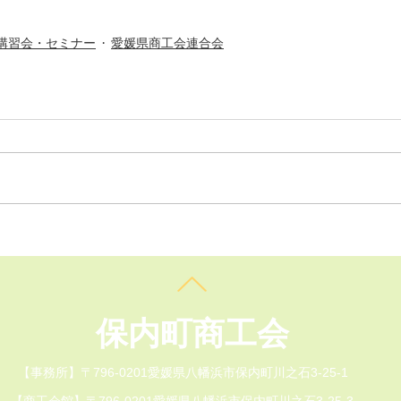
講習会・セミナー
愛媛県商工会連合会
​保内町商工会
【事務所】〒796-0201愛媛県八幡浜市保内町川之石3-25-1
【商工会館】〒796-0201愛媛県八幡浜市保内町川之石3-25-3