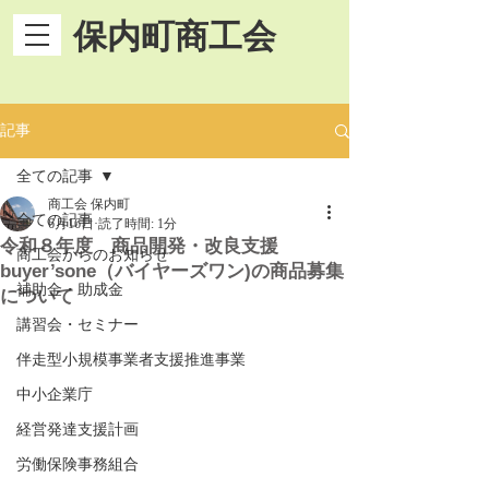
保内町商工会
記事
全ての記事
商工会 保内町
全ての記事
6月16日
読了時間: 1分
令和８年度 商品開発・改良支援
商工会からのお知らせ
buyer’sone（バイヤーズワン)の商品募集
補助金・助成金
について
講習会・セミナー
伴走型小規模事業者支援推進事業
中小企業庁
経営発達支援計画
労働保険事務組合