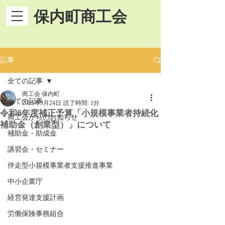
保内町商工会
記事
全ての記事
商工会 保内町
全ての記事
2025年9月24日
読了時間: 1分
令和6年度補正予算「小規模事業者持続化
商工会からのお知らせ
補助金（創業型）」について
補助金・助成金
講習会・セミナー
伴走型小規模事業者支援推進事業
中小企業庁
経営発達支援計画
労働保険事務組合