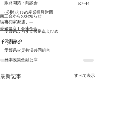
販路開拓・商談会
R7-44
(公財)えひめ産業振興財団
商工会からのお知らせ
専門家派遣
講習会・セミナー
愛媛県商工会連合会
愛媛県よろず支援拠点えひめ
労働局
愛媛県火災共済共同組合
日本政策金融公庫
最新記事
すべて表示