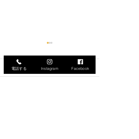
コメント
電話する
Instagram
Facebook
コメントを追加…
令和8年度就労支援機器説
「生成AIで始め
明会の開催について
化・業務効率化
ナー」の開催に