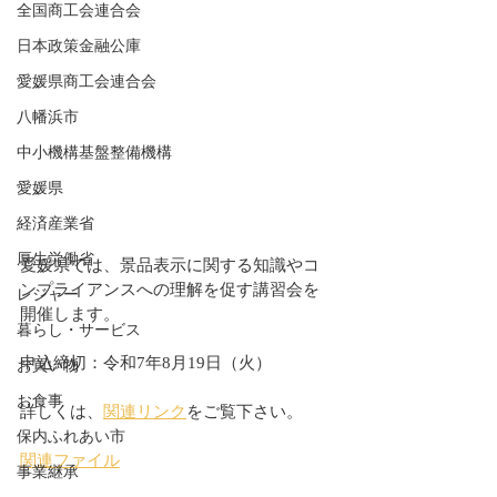
全国商工会連合会
日本政策金融公庫
愛媛県商工会連合会
八幡浜市
中小機構基盤整備機構
愛媛県
経済産業省
厚生労働省
愛媛県では、景品表示に関する知識やコ
ンプライアンスへの理解を促す講習会を
レジャー
開催します。
暮らし・サービス
申込締切：令和7年8月19日（火）
お買い物
お食事
詳しくは、
関連リンク
をご覧下さい。
保内ふれあい市
関連ファイル
事業継承