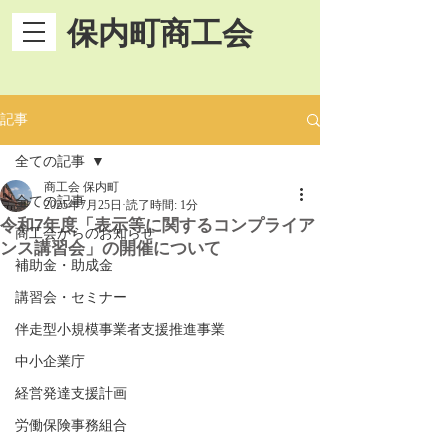
保内町商工会
記事
全ての記事
商工会 保内町
全ての記事
2025年7月25日
読了時間: 1分
令和7年度「表示等に関するコンプライア
商工会からのお知らせ
ンス講習会」の開催について
補助金・助成金
講習会・セミナー
伴走型小規模事業者支援推進事業
中小企業庁
経営発達支援計画
労働保険事務組合