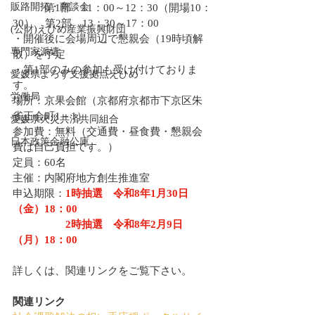
販路開拓・商談会
　　　第1部　11：00～12：30（開場10：
30）　第2部　13：30～17：00
(公財)えひめ産業振興財団
・開催後に会場周辺で懇親会（19時頃解
専門家派遣
散）を予定
・第1部のみの参加も受け付けておりま
愛媛県よろず支援拠点えひめ
す。
労働局
場所：京果会館（京都府京都市下京区朱
雀正会町1－1）
愛媛県火災共済共同組合
参加費：無料（交通費・昼食費・懇親会
日本政策金融公庫
費は自己負担です。）
定員：60名
主催：内閣府地方創生推進室
申込期限：
1時抽選　令和8年1月30日
（金）18：00
　　　　　2時抽選　令和8年2月9日
（月）18：00
詳しくは、関連リンクをご覧下さい。
関連リンク