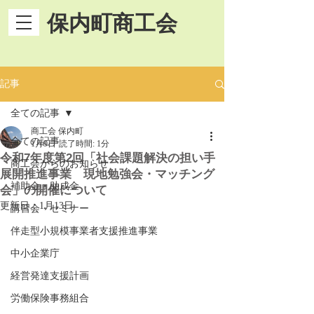
保内町商工会
記事
全ての記事
商工会 保内町
全ての記事
1月9日
読了時間: 1分
令和7年度第2回「社会課題解決の担い手
商工会からのお知らせ
展開推進事業 現地勉強会・マッチング
補助金・助成金
会」の開催について
更新日：
1月13日
講習会・セミナー
伴走型小規模事業者支援推進事業
中小企業庁
経営発達支援計画
労働保険事務組合