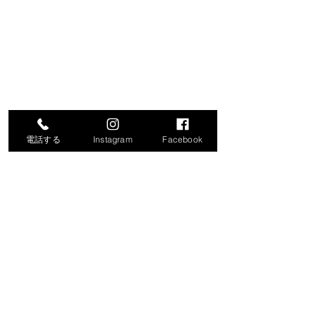
電話する
Instagram
Facebook
コメント
コメントを追加…
令和8年度就労支援機器説
「生成AIで始め