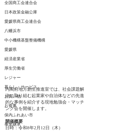
全国商工会連合会
日本政策金融公庫
愛媛県商工会連合会
八幡浜市
中小機構基盤整備機構
愛媛県
経済産業省
厚生労働省
レジャー
暮らし・サービス
内閣府地方創生推進室では、社会課題解
決に取り組む起業家や自治体などの先進
お買い物
的な事例を紹介する現地勉強会・マッチ
お食事
ング会を開催します。
保内ふれあい市
開催概要
事業継承
日時：令和8年2月12日（木）