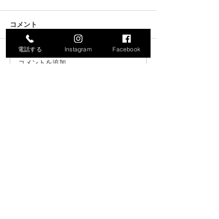
コメント
電話する
Instagram
Facebook
コメントを追加…
令和8年度就労支援機器説
「生成AIで始め
明会の開催について
化・業務効率化
ナー」の開催に
​保内町商工会
【事務所】〒796-0201愛媛県八幡浜市保内町川之石3-25-1
【商工会館】〒796-0201愛媛県八幡浜市保内町川之石3-25-3
お電話でのお問い合わせは
0894-36-0519