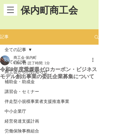
保内町商工会
記事
全ての記事
商工会 保内町
全ての記事
6月17日
読了時間: 1分
令和8年度愛媛県ゼロカーボン・ビジネス
商工会からのお知らせ
モデル創出事業の委託企業募集について
補助金・助成金
講習会・セミナー
伴走型小規模事業者支援推進事業
中小企業庁
経営発達支援計画
労働保険事務組合