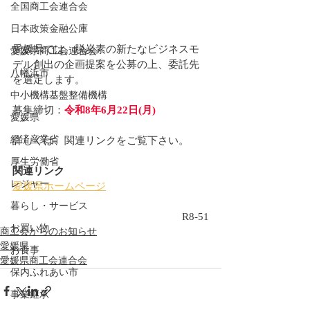
全国商工会連合会
日本政策金融公庫
愛媛県では、脱炭素の新たなビジネスモ
愛媛県商工会連合会
デル創出の企画提案を公募の上、委託先
八幡浜市
を選定します。
中小機構基盤整備機構
募集締切：
令和8年6月22日(月)
愛媛県
経済産業省
詳しくは、関連リンクをご覧下さい。
厚生労働省
関連リンク
レジャー
愛媛県ホームページ
暮らし・サービス
R8-51
お買い物
商工会からのお知らせ
愛媛県
お食事
愛媛県商工会連合会
保内ふれあい市
事業継承