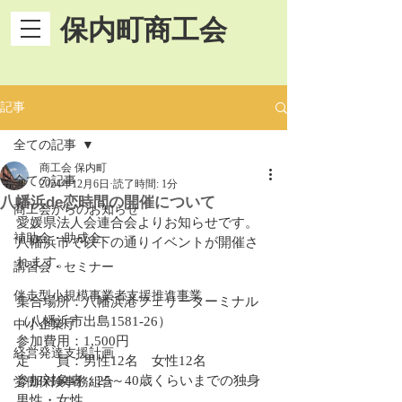
保内町商工会
記事
全ての記事
商工会 保内町
全ての記事
2024年12月6日
読了時間: 1分
八幡浜de恋時間の開催について
商工会からのお知らせ
愛媛県法人会連合会よりお知らせです。
補助金・助成金
八幡浜市で以下の通りイベントが開催さ
れます。
講習会・セミナー
伴走型小規模事業者支援推進事業
集合場所：八幡浜港フェリーターミナル
（八幡浜市出島1581-26）
中小企業庁
参加費用：1,500円
経営発達支援計画
定　　員：男性12名　女性12名
参加対象者：25～40歳くらいまでの独身
労働保険事務組合
男性・女性