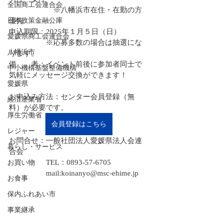
全国商工会連合会
　　　　　　※八幡浜市在住・在勤の方
日本政策金融公庫
優先
申込期限：2025年１月５日（日）
愛媛県商工会連合会
　　　　　※応募多数の場合は抽選にな
八幡浜市
ります。
備　　考：イベント前後に参加者同士で
中小機構基盤整備機構
気軽にメッセージ交換ができます！
愛媛県
お申込み方法：センター会員登録（無
経済産業省
料）が必要です。
厚生労働省
会員登録はこちら
レジャー
お問合せ：一般社団法人愛媛県法人会連
暮らし・サービス
合会
　　　　　TEL：0893-57-6705
お買い物
　　　　　mail:koinanyo@msc-ehime.jp
お食事
保内ふれあい市
事業継承