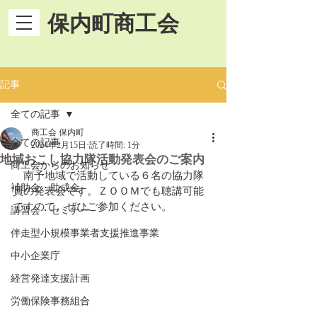
保内町商工会
記事
全ての記事
商工会 保内町
全ての記事
2024年2月15日
読了時間: 1分
地域おこし協力隊活動発表会のご案内
商工会からのお知らせ
　南予地域で活動している６名の協力隊
補助金・助成金
員の発表会です。ＺＯＯＭでも聴講可能
ですので、ぜひご参加ください。
講習会・セミナー
伴走型小規模事業者支援推進事業
中小企業庁
経営発達支援計画
労働保険事務組合