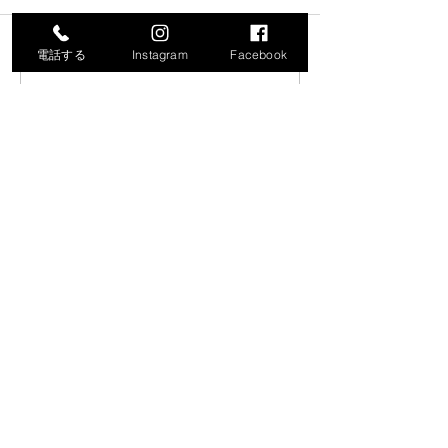
電話する
Instagram
Facebook
コメントを追加…
令和8年度就労支援機器説
「生成AIで始め
明会の開催について
化・業務効率化
ナー」の開催に
​保内町商工会
【事務所】〒796-0201愛媛県八幡浜市保内町川之石3-25-1
【商工会館】〒796-0201愛媛県八幡浜市保内町川之石3-25-3
お電話でのお問い合わせは
0894-36-0519
受付時間 8:30から17:15（土・日・祝日を除く）
​情報セキュリティ基本方針＆個人