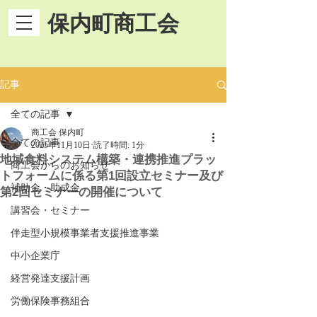
保内町商工会
記事
全ての記事
商工会 保内町
全ての記事
2025年11月10日
読了時間: 1分
地域食料システム構築・連携推進プラッ
商工会からのお知らせ
トフォームに係る第1回設立セミナー及び
補助金・助成金
第2回セミナーの開催について
講習会・セミナー
伴走型小規模事業者支援推進事業
中小企業庁
経営発達支援計画
労働保険事務組合