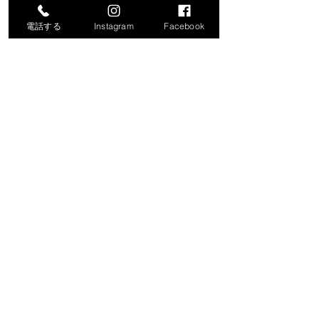
電話する
Instagram
Facebook
コメント
コメントを追加…
令和8年度就労支援機器説
「生成AIで始め
明会の開催について
化・業務効率化