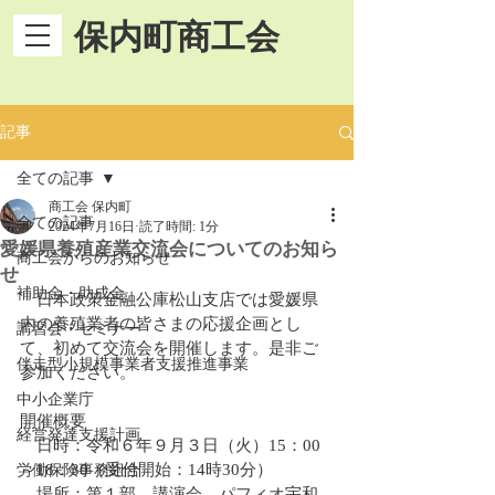
保内町商工会
記事
全ての記事
商工会 保内町
全ての記事
2024年7月16日
読了時間: 1分
愛媛県養殖産業交流会についてのお知ら
商工会からのお知らせ
せ
補助金・助成金
　日本政策金融公庫松山支店では愛媛県
内の養殖業者の皆さまの応援企画とし
講習会・セミナー
て、初めて交流会を開催します。是非ご
伴走型小規模事業者支援推進事業
参加ください。
中小企業庁
開催概要
経営発達支援計画
　日時：令和６年９月３日（火）15：00
～18：30（受付開始：14時30分）
労働保険事務組合
　場所：第１部　講演会　パフィオ宇和