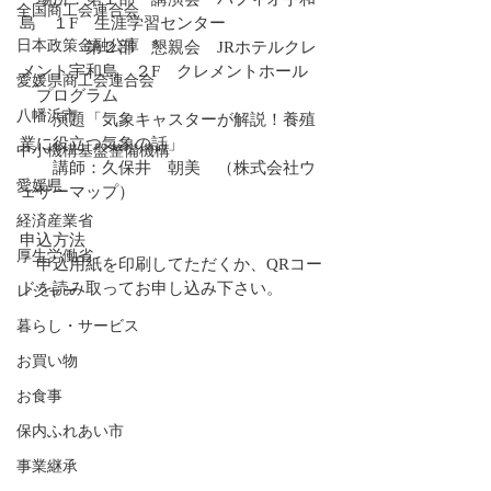
全国商工会連合会
島　１F　生涯学習センター
日本政策金融公庫
　　　　第２部　懇親会　JRホテルクレ
メント宇和島　２F　クレメントホール
愛媛県商工会連合会
　プログラム
八幡浜市
　　演題「気象キャスターが解説！養殖
業に役立つ気象の話」
中小機構基盤整備機構
　　講師：久保井　朝美　（株式会社ウ
愛媛県
ェザーマップ）
経済産業省
申込方法
厚生労働省
　申込用紙を印刷してただくか、QRコー
ドを読み取ってお申し込み下さい。
レジャー
暮らし・サービス
お買い物
お食事
保内ふれあい市
事業継承