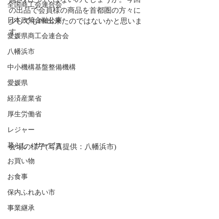
全国商工会連合会
の出品で会員様の商品を首都圏の方々に
日本政策金融公庫
少しでもPR出来たのではないかと思いま
す。
愛媛県商工会連合会
八幡浜市
中小機構基盤整備機構
愛媛県
経済産業省
厚生労働省
レジャー
暮らし・サービス
会場の様子(写真提供：八幡浜市)
お買い物
お食事
保内ふれあい市
事業継承