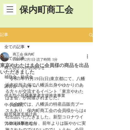
保内町商工会
記事
全ての記事
商工会 保内町
全ての記事
2023年12月1日
読了時間: 1分
東京やわたはま会に会員様の商品を出品
商工会からのお知らせ
いただきました
補助金・助成金
　令和5年11月19日(日)東京都にて、八幡
浜市役所主催で八幡浜出身やゆかりのあ
講習会・セミナー
る方々が交流するイベント「東京やわた
伴走型小規模事業者支援推進事業
はま会」が開催されました。
　当会場では、八幡浜の特産品販売ブー
中小企業庁
スもあり、保内町商工会の会員様からは4
経営発達支援計画
社出品いただきました。新型コロナウイ
ルスも5類となり、前年よりは賑やかに実
労働保険事務組合
施されたのではないのでしょうか。今回