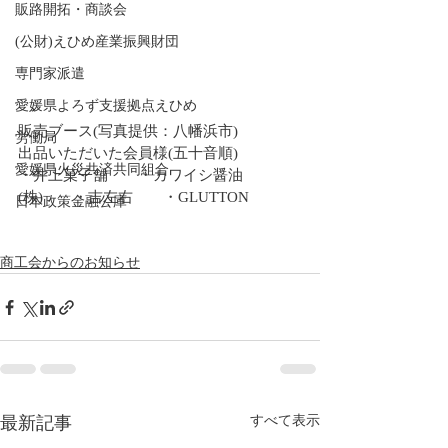
販路開拓・商談会
(公財)えひめ産業振興財団
専門家派遣
愛媛県よろず支援拠点えひめ
販売ブース(写真提供：八幡浜市)
労働局
出品いただいた会員様(五十音順)
愛媛県火災共済共同組合
・井上菓子舗　　・カワイシ醤油
(株)　　・吉左右　　・GLUTTON
日本政策金融公庫
商工会からのお知らせ
最新記事
すべて表示