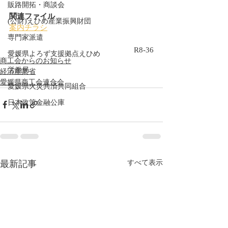
販路開拓・商談会
関連ファイル
(公財)えひめ産業振興財団
案内チラシ
専門家派遣
R8-36
愛媛県よろず支援拠点えひめ
商工会からのお知らせ
労働局
経済産業省
愛媛県商工会連合会
愛媛県火災共済共同組合
日本政策金融公庫
最新記事
すべて表示