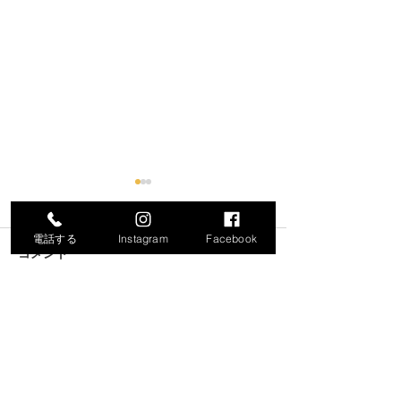
電話する
Instagram
Facebook
コメント
コメントを追加…
令和8年度就労支援機器説
「生成AIで始め
明会の開催について
化・業務効率化
ナー」の開催に