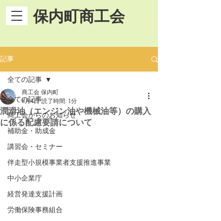
保内町商工会
記事
全ての記事
商工会 保内町
全ての記事
6月4日
読了時間: 1分
潤滑油（エンジン油や機械油等）の購入
商工会からのお知らせ
に係る配慮要請について
補助金・助成金
講習会・セミナー
伴走型小規模事業者支援推進事業
中小企業庁
経営発達支援計画
労働保険事務組合