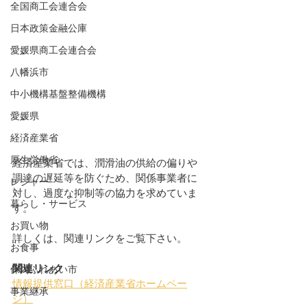
全国商工会連合会
日本政策金融公庫
愛媛県商工会連合会
八幡浜市
中小機構基盤整備機構
愛媛県
経済産業省
厚生労働省
経済産業省では、潤滑油の供給の偏りや
調達の遅延等を防ぐため、関係事業者に
レジャー
対し、過度な抑制等の協力を求めていま
暮らし・サービス
す。
お買い物
詳しくは、関連リンクをご覧下さい。
お食事
関連リンク
保内ふれあい市
情報提供窓口（経済産業省ホームペー
事業継承
ジ）