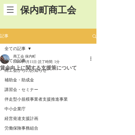
保内町商工会
記事
全ての記事
商工会 保内町
全ての記事
2025年9月11日
読了時間: 1分
賃金向上に関する支援策について
商工会からのお知らせ
補助金・助成金
講習会・セミナー
伴走型小規模事業者支援推進事業
中小企業庁
経営発達支援計画
労働保険事務組合