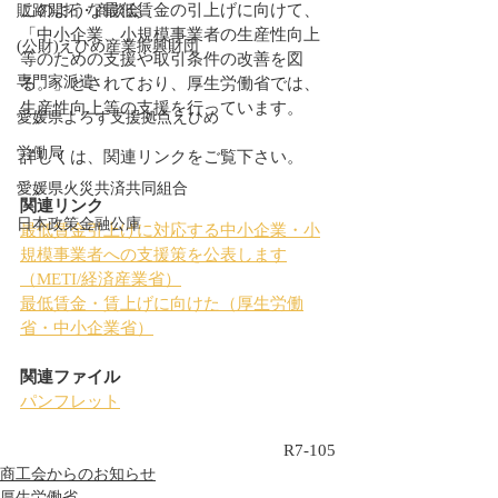
このような最低賃金の引上げに向けて、
販路開拓・商談会
「中小企業、小規模事業者の生産性向上
(公財)えひめ産業振興財団
等のための支援や取引条件の改善を図
専門家派遣
る。」とされており、厚生労働省では、
生産性向上等の支援を行っています。
愛媛県よろず支援拠点えひめ
労働局
詳しくは、関連リンクをご覧下さい。
愛媛県火災共済共同組合
関連リンク
日本政策金融公庫
最低賃金引上げに対応する中小企業・小
規模事業者への支援策を公表します
（METI/経済産業省）
最低賃金・賃上げに向けた（厚生労働
省・中小企業省）
関連ファイル
パンフレット
R7-105
商工会からのお知らせ
厚生労働省