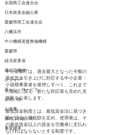
全国商工会連合会
日本政策金融公庫
愛媛県商工会連合会
八幡浜市
中小機構基盤整備機構
愛媛県
経済産業省
厚生労働省
中小企業庁は、過去最大となった今般の
最低賃金引き上げに対応する中小企業・
レジャー
小規模事業者を後押しすべく、これまで
暮らし・サービス
の取組に加え、新たな対応策も含めた支
援策を公表します。
お買い物
お食事
最低賃金制度とは、最低賃金法に基づき
国が賃金の最低額を定め、使用者は、そ
保内ふれあい市
の最低賃金以上の賃金を労働者に支払わ
事業継承
なければならないとする制度です。