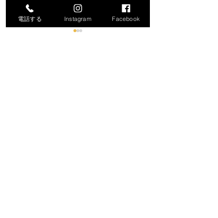
電話する
Instagram
Facebook
コメント
コメントを追加…
令和8年度就労支援機器説
「生成AIで始め
明会の開催について
化・業務効率化
ナー」の開催に
​保内町商工会