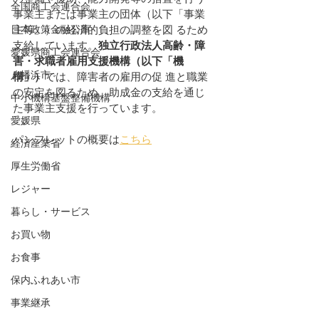
全国商工会連合会
事業主または事業主の団体（以下「事業
日本政策金融公庫
主等」）の経済的負担の調整を図 るため
支給しています。
独立行政法人高齢・障
愛媛県商工会連合会
害・求職者雇用支援機構（以下「機
八幡浜市
構」）
では、障害者の雇用の促 進と職業
の安定を図るため、助成金の支給を通じ
中小機構基盤整備機構
た事業主支援を行っています。
愛媛県
パンフレットの概要は
こちら
経済産業省
厚生労働省
レジャー
暮らし・サービス
お買い物
お食事
保内ふれあい市
事業継承