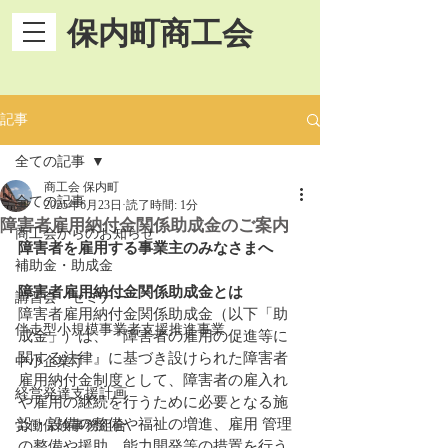
保内町商工会
記事
全ての記事
商工会 保内町
全ての記事
2025年6月23日
読了時間: 1分
障害者雇用納付金関係助成金のご案内
商工会からのお知らせ
障害者を雇用する事業主のみなさまへ
補助金・助成金
障害者雇用納付金関係助成金とは
講習会・セミナー
障害者雇用納付金関係助成金（以下「助
伴走型小規模事業者支援推進事業
成金」）は、『障害者の雇用の促進等に
関する法律』に基づき設けられた障害者 
中小企業庁
雇用納付金制度として、障害者の雇入れ
経営発達支援計画
や雇用の継続を行うために必要となる施
設・設備の整備や福祉の増進、雇用 管理
労働保険事務組合
の整備や援助、能力開発等の措置を行う