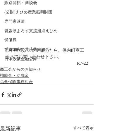
販路開拓・商談会
(公財)えひめ産業振興財団
専門家派遣
愛媛県よろず支援拠点えひめ
労働局
愛媛県火災共済共同組合
ご不明点がございましたら、保内町商工
会までお問い合わせ下さい。
日本政策金融公庫
R7-22
商工会からのお知らせ
補助金・助成金
労働保険事務組合
最新記事
すべて表示