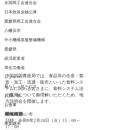
全国商工会連合会
日本政策金融公庫
愛媛県商工会連合会
八幡浜市
中小機構基盤整備機構
愛媛県
経済産業省
厚生労働省
中国四国農政局では、食品等の生産・製
レジャー
造・加工・流通・販売といった食料シス
暮らし・サービス
テムに関わる皆さまに、食料システム法
の運用について御理解いただくため、地
お買い物
方説明会を開催します。
お食事
開催概要
保内ふれあい市
日時：令和8年2月24日（火）15：00～
事業継承
17：00