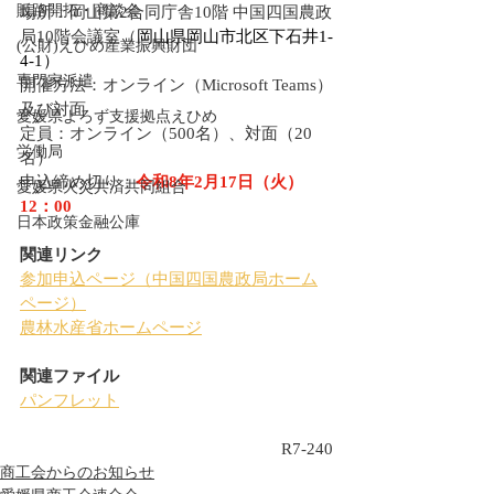
販路開拓・商談会
場所：岡山第2合同庁舎10階 中国四国農政
局10階会議室（
岡山県岡山市北区下石井1-
(公財)えひめ産業振興財団
4-1）
専門家派遣
開催方法：オンライン（Microsoft Teams）
及び対面
愛媛県よろず支援拠点えひめ
定員：オンライン（500名）、対面（20
労働局
名）
申込締め切り：
令和8年2月17日（火）
愛媛県火災共済共同組合
12：00
日本政策金融公庫
関連リンク
参加申込ページ（中国四国農政局ホーム
ページ）
農林水産省ホームページ
関連ファイル
パンフレット
R7-240
商工会からのお知らせ