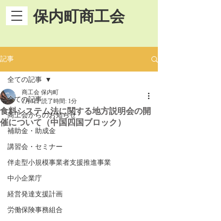
保内町商工会
記事
全ての記事
商工会 保内町
全ての記事
2月3日
読了時間: 1分
食料システム法に関する地方説明会の開
商工会からのお知らせ
催について（中国四国ブロック）
補助金・助成金
講習会・セミナー
伴走型小規模事業者支援推進事業
中小企業庁
経営発達支援計画
労働保険事務組合