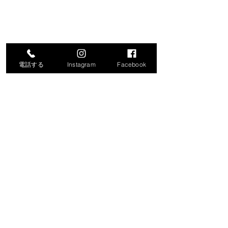
電話する
Instagram
Facebook
コメント
コメントを追加…
令和8年度就労支援機器説
「生成AIで始め
明会の開催について
化・業務効率化
ナー」の開催に