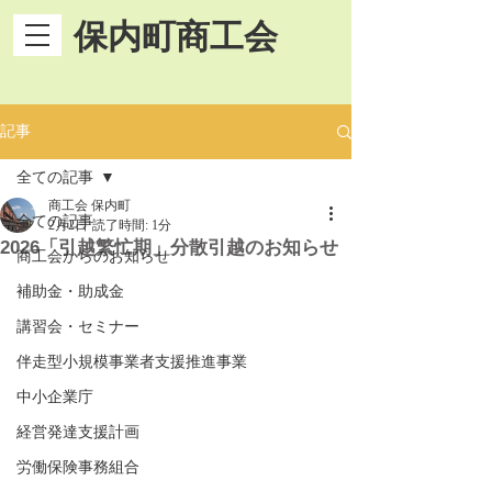
保内町商工会
記事
全ての記事
商工会 保内町
全ての記事
2月2日
読了時間: 1分
2026「引越繁忙期」分散引越のお知らせ
商工会からのお知らせ
補助金・助成金
講習会・セミナー
伴走型小規模事業者支援推進事業
中小企業庁
経営発達支援計画
労働保険事務組合