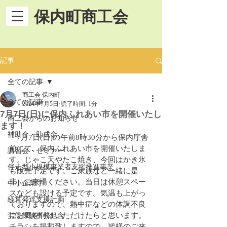
保内町商工会
記事
全ての記事
商工会 保内町
全ての記事
2024年7月5日
読了時間: 1分
7月7日(日)に保内ふれあい市を開催いたし
商工会からのお知らせ
ます！
補助金・助成金
　7月7日(日)の午前8時30分から保内庁舎
前にて、保内ふれあい市を開催いたしま
講習会・セミナー
す。じゃこ天やたこ焼き、今回はかき氷
伴走型小規模事業者支援推進事業
も販売予定です。ご家族など一緒に是
非、ご来場ください。当日は休憩スペー
中小企業庁
スなども設ける予定です。気温も上がっ
経営発達支援計画
ておりますので、熱中症などの体調不良
にお気を付けいただけたらと思います。
労働保険事務組合
チラシを掲載致しますので、皆様のご来