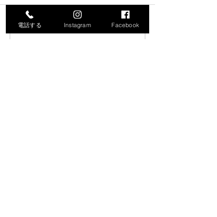
電話する
Instagram
Facebook
コメントを追加…
令和8年度就労支援機器説
「生成AIで始め
明会の開催について
化・業務効率化
ナー」の開催に
​保内町商工会
【事務所】〒796-0201愛媛県八幡浜市保内町川之石3-25-1
【商工会館】〒796-0201愛媛県八幡浜市保内町川之石3-25-3
お電話でのお問い合わせは
0894-36-0519
受付時間 8:30から17:15（土・日・祝日を除く）
​情報セキュリティ基本方針＆個人