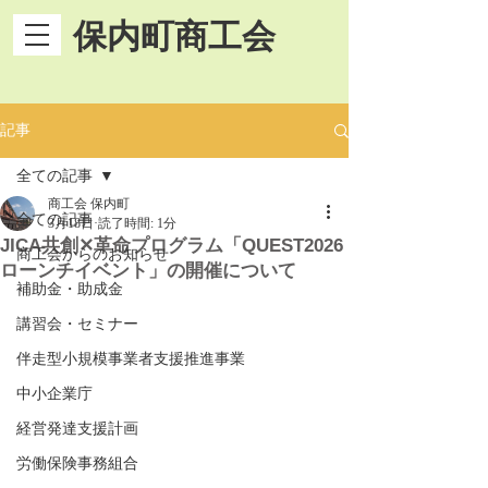
保内町商工会
記事
全ての記事
商工会 保内町
全ての記事
3月18日
読了時間: 1分
JICA共創✕革命プログラム「QUEST2026
商工会からのお知らせ
ローンチイベント」の開催について
補助金・助成金
講習会・セミナー
伴走型小規模事業者支援推進事業
中小企業庁
経営発達支援計画
労働保険事務組合