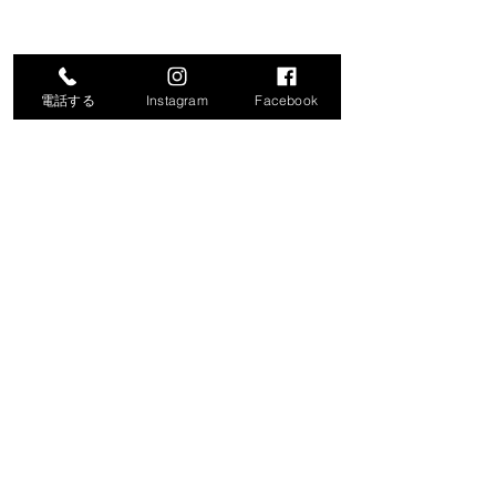
電話する
Instagram
Facebook
コメント
コメントを追加…
令和8年度就労支援機器説
「生成AIで始め
明会の開催について
化・業務効率化
ナー」の開催に