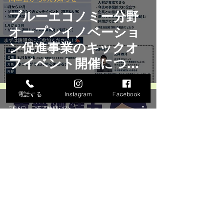
ブルーエコノミー分野
オープンイノベーショ
ン促進事業のキックオ
フイベント開催につい
て
電話する
Instagram
Facebook
7月6日
読了時間: 1分
商工会からのお知らせ
令和８年度中小企業強
靭化のための事業計画