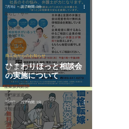
レジャー
7月9日
読了時間: 1分
暮らし・サー
ビス
お買い物
お食事
保内ふれあい
市
商工会からのお知らせ
事業継承
ひまわりほっと相談会
販路開拓・商
談会
の実施について
(公財)えひめ
産業振興財団
専門家派遣
7月9日
読了時間: 1分
愛媛県よろず
支援拠点えひ
め
労働局