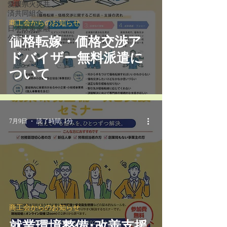
愛媛県火災共
済共同組合
商工会からのお知らせ
日本政策金融
公庫
価格転嫁・価格交渉ア
ドバイザー無料派遣に
ついて
7月9日
読了時間: 1分
商工会からのお知らせ
就業環境整備･改善支援