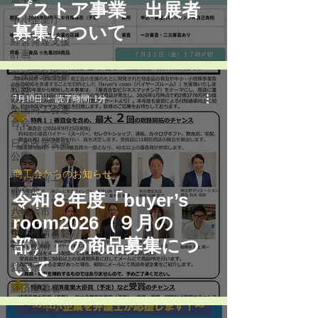
プストア事業 出展者
中小企業庁
募集について
経営発達支援
計画
労働保険事務
組合
7月10日
読了時間: 1分
全国商工会連
合会
日本政策金融
公庫
商工会からのお知らせ
愛媛県商工会
連合会
令和８年度「buyer’s
八幡浜市
room2026（９月の
中小機構基盤
部）」の商品募集につ
整備機構
いて
愛媛県
経済産業省
厚生労働省