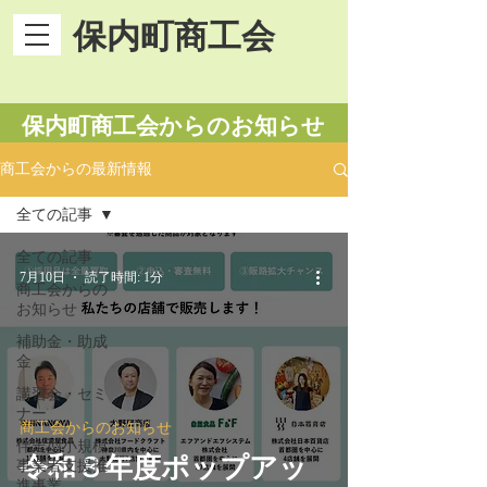
保内町商工会
​保内町商工会からのお知らせ
商工会からの最新情報
全ての記事
全ての記事
7月10日
読了時間: 1分
商工会からの
お知らせ
補助金・助成
金
講習会・セミ
ナー
商工会からのお知らせ
伴走型小規模
令和８年度ポップアッ
事業者支援推
進事業